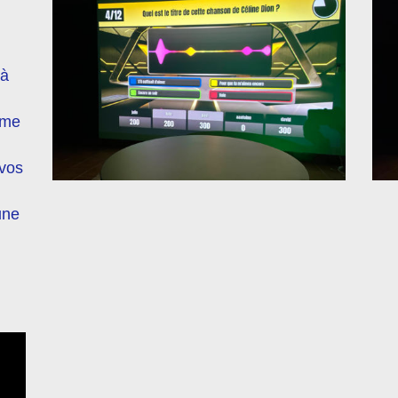
…
 à
ame
 vos
une