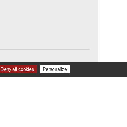
Deny all cookies
Personalize
Liens
Office de tourisme
Communauté de Communes du Sancy