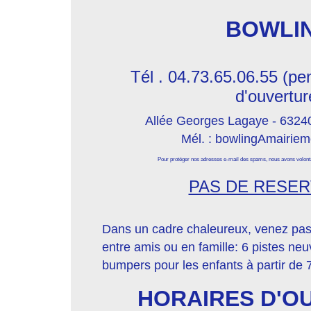
BOWLI
Tél . 04.73.65.06.55 (pe
d'ouvertur
Allée Georges Lagaye - 63
Mél. : bowlingAmairiem
Pour protéger nos adresses e-mail des spams, nous avons volonta
PAS DE RESER
Dans un cadre chaleureux, venez pa
entre amis ou en famille: 6 pistes ne
bumpers pour les enfants à partir de 
HORAIRES D'O