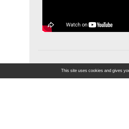
This site uses cookies and gives you
Contacts
Commune du Mont-Dore
1, rue Côte Boissy - BP 100