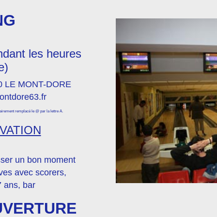
NG
ndant les heures
e)
240 LE MONT-DORE
ontdore63.fr
irement remplacé le @ par la lettre A.
VATION
sser un bon moment
uves avec scorers,
7 ans, bar
UVERTURE