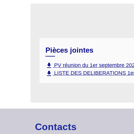
Pièces jointes
file_download
PV réunion du 1er septembre 202
file_download
LISTE DES DELIBERATIONS 1er s
Contacts