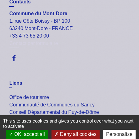
Contacts
Commune du Mont-Dore
1, rue Côte Boissy - BP 100
63240 Mont-Dore - FRANCE
+33 4 73 65 20 00
Contact par formulaire
Liens
Office de tourisme
Communauté de Communes du Sancy
Conseil Départemental du Puy-de-Dôme
La Région Auvergne-Rhône-Alpes
This site uses cookies and gives you control over what you want
to activate
Les Services de l'Etat dans le Puy-de-Dôme
OK, accept all
Deny all cookies
Personalize