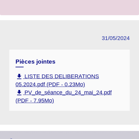
31/05/2024
Pièces jointes
file_download
LISTE DES DELIBERATIONS
05.2024.pdf (PDF - 0.23Mo)
file_download
PV_de_séance_du_24_mai_24.pdf
(PDF - 7.95Mo)