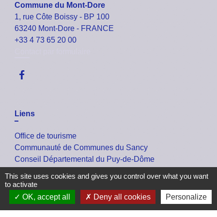
Commune du Mont-Dore
1, rue Côte Boissy - BP 100
63240 Mont-Dore - FRANCE
+33 4 73 65 20 00
Contact par formulaire
Liens
Office de tourisme
Communauté de Communes du Sancy
Conseil Départemental du Puy-de-Dôme
La Région Auvergne-Rhône-Alpes
This site uses cookies and gives you control over what you want
Les Services de l'Etat dans le Puy-de-Dôme
to activate
OK, accept all
Deny all cookies
Personalize
Mentions légales
-
Politique de confidentialité
-